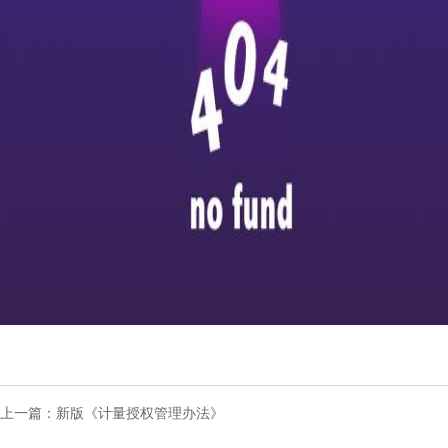
上一篇：
新版《计量授权管理办法》