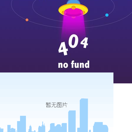
...
more
唐王镇卫生院dr加胃肠状态
...
more