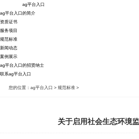
ag平台入口
ag平台入口的简介
资质证书
服务项目
规范标准
新闻动态
案例展示
ag平台入口的招贤纳士
联系ag平台入口
您的位置：
ag平台入口
>
规范标准
>
关于启用社会生态环境监