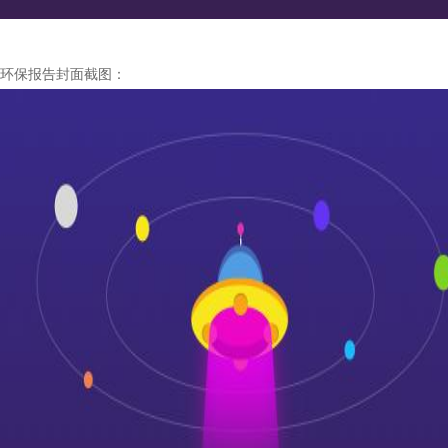
环保报告封面截图：