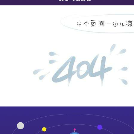
平原县中医院设备状态及
...
more
山东丰汇工程检测有限公