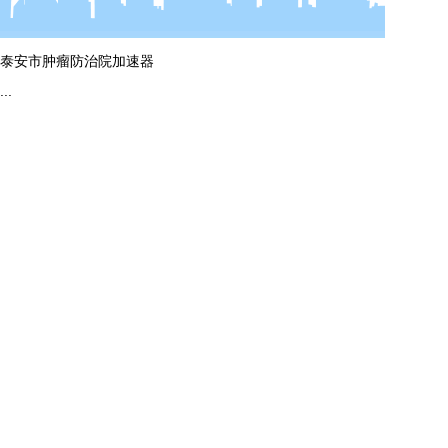
泰安市肿瘤防治院加速器
...
more
ag平台入口的简介
资质证书
服务项目