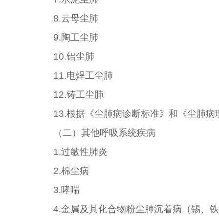
8.
云母尘肺
9.
陶工尘肺
10.
铝尘肺
11.
电焊工尘肺
12.
铸工尘肺
13.
根据《尘肺病诊断标准》和《尘肺病
（二）其他呼吸系统疾病
1.
过敏性肺炎
2.
棉尘病
3.
哮喘
4.
金属及其化合物粉尘肺沉着病（锡、铁