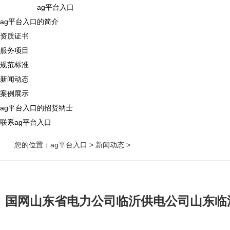
ag平台入口
ag平台入口的简介
资质证书
服务项目
规范标准
新闻动态
案例展示
ag平台入口的招贤纳士
联系ag平台入口
您的位置：
ag平台入口
>
新闻动态
>
国网山东省电力公司临沂供电公司山东临沂兰