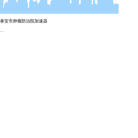
泰安市肿瘤防治院加速器
...
more
ag平台入口的简介
资质证书