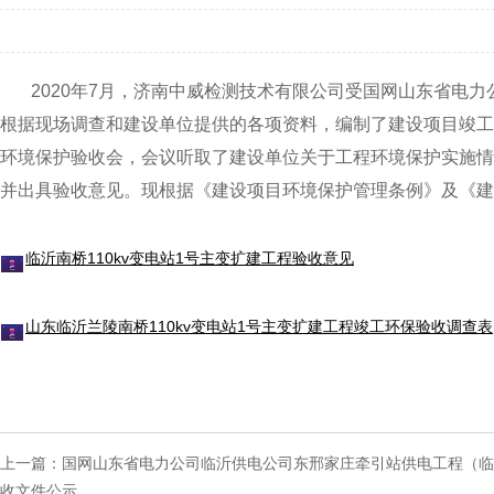
2020年7月，济南中威检测技术有限公司受国网山东省电力公
根据现场调查和建设单位提供的各项资料，编制了建设项目竣工环
环境保护验收会，会议听取了建设单位关于工程环境保护实施情
并出具验收意见。现根据《建设项目环境保护管理条例》及《建
临沂南桥110kv变电站1号主变扩建工程验收意见
山东临沂兰陵南桥110kv变电站1号主变扩建工程竣工环保验收调查表
上一篇：
国网山东省电力公司临沂供电公司东邢家庄牵引站供电工程（临
收文件公示