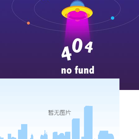
山东丰汇工程检测有限公
...
more
唐王镇卫生院dr加胃肠状态
...
more