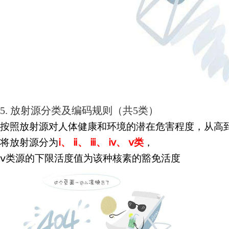
5.
放射源分类及编码规则（共
5类）
按照放射源对人体健康和环境的潜在危害程度，从高
将放射
源分为
ⅰ
、
ⅱ
、
ⅲ
、
ⅳ
、
ⅴ
类
，
ⅴ
类源的下限活度值为该种核素的豁免活度