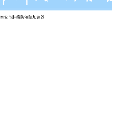
泰安市肿瘤防治院加速器
...
more
ag平台入口的简介
资质证书
服务项目