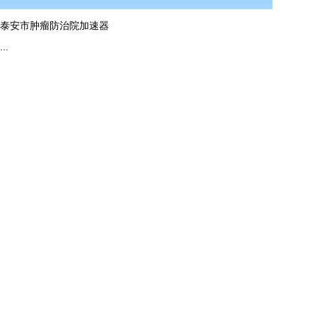
泰安市肿瘤防治院加速器
...
more
ag平台入口的简介
电话
资质证书
13165139493
服务项目
邮 箱：
fushejiance