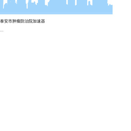
泰安市肿瘤防治院加速器
...
more
ag平台入口的简介
电话
资质证书
13165139493