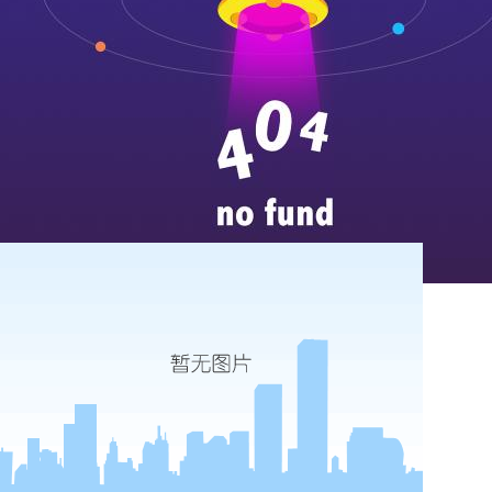
more
唐王镇卫生院dr加胃肠状态
...
more