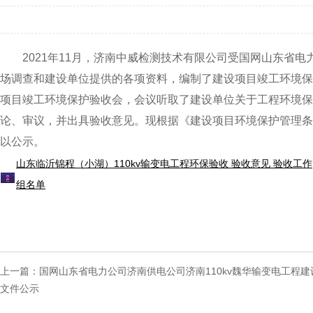
2021年11月，济南中威检测技术有限公司受国网山东省电力
场调查和建设单位提供的各项资料，编制了建设项目竣工环境保护
项目竣工环境保护验收会，会议听取了建设单位关于工程环境保
论、审议，并出具验收意见。现根据《建设项目环境保护管理条
以公示。
山东临沂锦程（小湖）110kv输变电工程环保验收 验收意见 验收工作
组名单
上一篇：
国网山东省电力公司济南供电公司济南110kv魏华输变电工程
文件公示