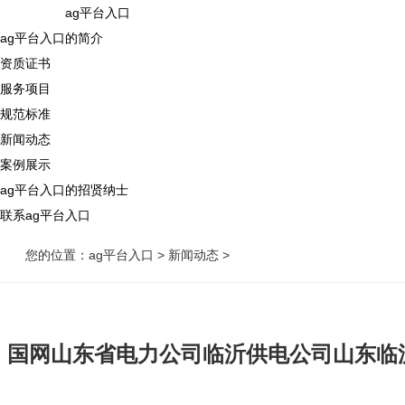
ag平台入口
ag平台入口的简介
资质证书
服务项目
规范标准
新闻动态
案例展示
ag平台入口的招贤纳士
联系ag平台入口
您的位置：
ag平台入口
>
新闻动态
>
国网山东省电力公司临沂供电公司山东临沂