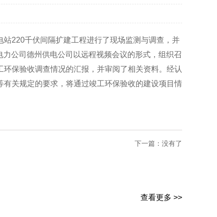
电站220千伏间隔扩建工程进行了现场监测与调查，并
省电力公司德州供电公司以远程视频会议的形式，组织召
工环保验收调查情况的汇报，并审阅了相关资料。经认
等有关规定的要求，将通过竣工环保验收的建设项目情
下一篇：没有了
查看更多 >>