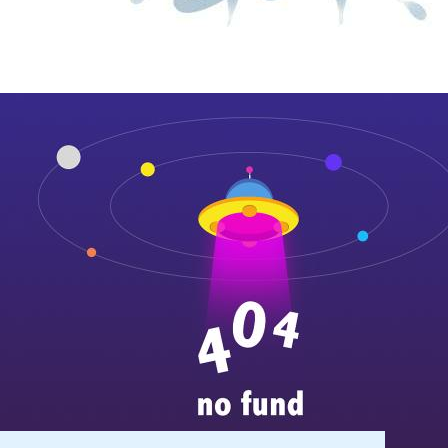
山东丰汇工程检测有限公
...
more