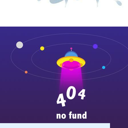
山东丰汇工程检测有限公
...
more