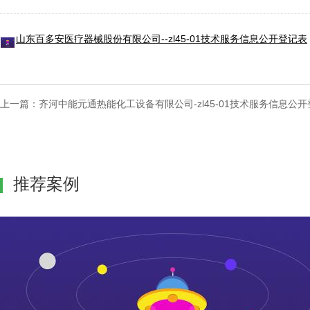
山东百多安医疗器械股份有限公司--zl45-01技术服务信息公开登记表
上一篇：
齐河中能元通热能化工设备有限公司-zl45-01技术服务信息公
推荐案例