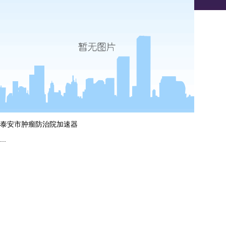
唐王镇卫生院dr加胃肠状态
...
more
泰安市肿瘤防治院加速器
...
more