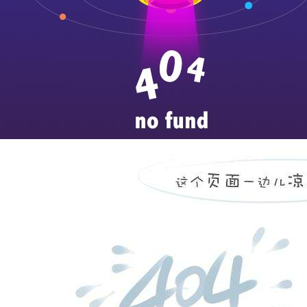
平原县中医院设备状态及
...
more