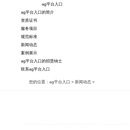
ag平台入口
ag平台入口的简介
资质证书
服务项目
规范标准
新闻动态
案例展示
ag平台入口的招贤纳士
联系ag平台入口
您的位置：
ag平台入口
>
新闻动态
>