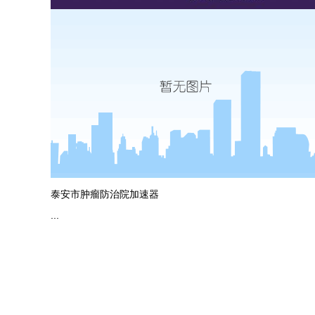
唐王镇卫生院dr加胃肠状态
...
more
泰安市肿瘤防治院加速器
...
more