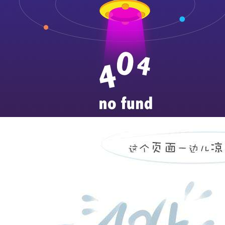
平原县中医院设备状态及
...
more