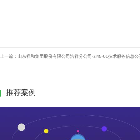
上一篇：
山东祥和集团股份有限公司浩祥分公司-zl45-01技术服务信息
推荐案例