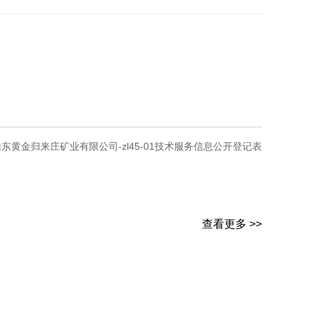
山东黄金归来庄矿业有限公司-zl45-01技术服务信息公开登记表
查看更多 >>