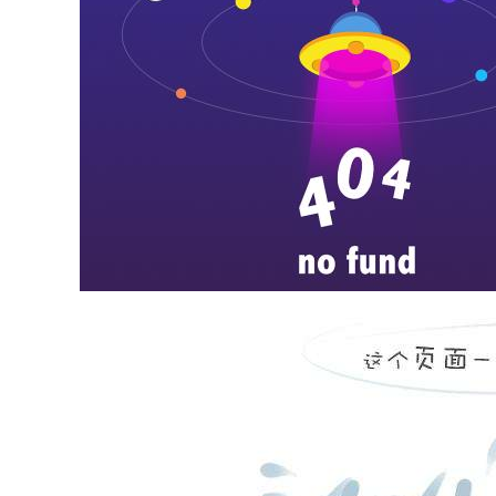
平原县中医院设备状态及
...
more