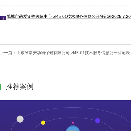
禹城市萌爱宠物医院中心-zl45-01技术服务信息公开登记表2025.7.20
上一篇：
山东省常安动物保健有限公司-zl45-01技术服务信息公开登记表
推荐案例