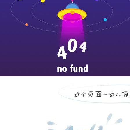
平原县中医院设备状态及
...
more