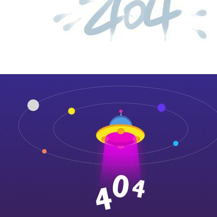
山东丰汇工程检测有限公
...
more