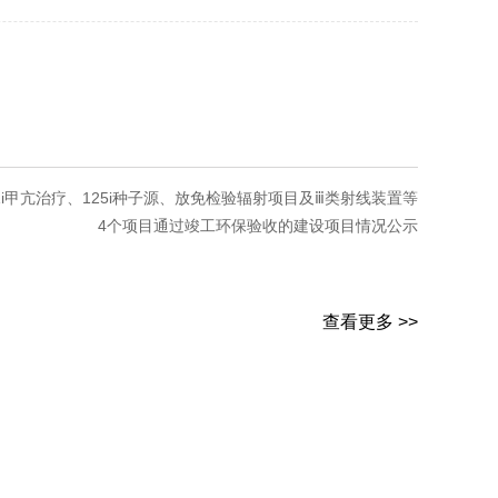
i甲亢治疗、125i种子源、放免检验辐射项目及ⅲ类射线装置等
4个项目通过竣工环保验收的建设项目情况公示
查看更多 >>