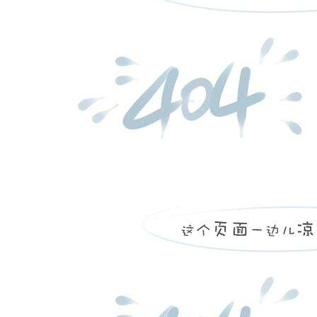
...
more
平阴县东阿中心卫生院，
...
more