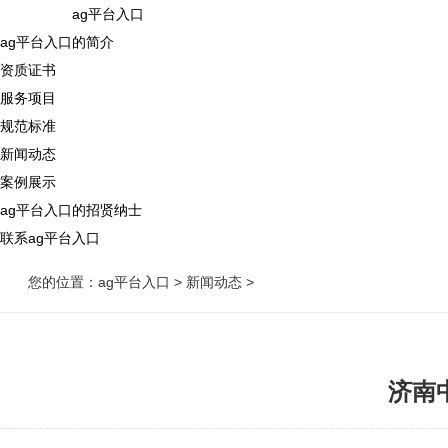
ag平台入口
ag平台入口的简介
资质证书
服务项目
规范标准
新闻动态
案例展示
ag平台入口的招贤纳士
联系ag平台入口
您的位置：
ag平台入口
>
新闻动态
>
济南