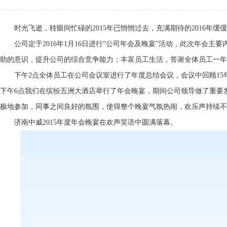
时光飞逝，转眼间忙碌的2015年已悄悄过去，充满期待的2016年
公司定于2016年1月16日进行“公司年会及晚宴”活动，此次年会主
助的意识，提升公司的综合竞争能力；丰富员工生活，答谢全体员工一年
下午2点全体员工在公司会议室进行了年度总结会议，会议中回顾1
下午6点我们在缤纷五洲大酒店举行了年会晚宴，期间公司领导做了重要
极地参加，同事之间良好的氛围，使得整个晚宴气氛热闹，欢乐声持续不
济南中威2015年度年会晚宴在欢声笑语中圆满落幕。