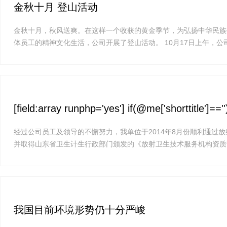
金秋十月 登山活动
金秋十月，秋风送爽。在这样一个收获的黄金季节，为弘扬中华民族
体员工的精神文化生活，公司开展了登山活动。 10月17日上午，公司
[field:array runphp='yes'] if(@me['shorttitle']=
经过公司员工及领导的不懈努力，我单位于2014年8月份顺利通过
并取得山东省卫生计生行政部门颁发的《放射卫生技术服务机构资质证
我国目前环境形势仍十分严峻