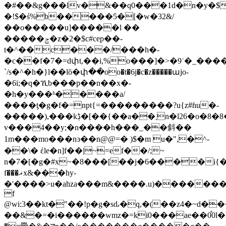
�#��&g
���lv�&��q0���1d�n�y�$6
�!$�ś%b�����5�[�w�32&/
��o�����u]�����l ��
�����ݮ�z�2�$c#cep��-
t�^��c���/���h�-
�c��f�7�=dփt,��i,%o���]�>�9ʿ�_��
`/s�^�h�}l��lȍ�փ��oo�t�6j�c�z�����աjo-
�6i;�q�ኺb���p��n��x�-
�h�y���ʱ�����a/
����ƫ�g�f�=npt{=���������?u{z#ɦu�-
�����),���kڋ�[��{��a��܂n�l26�o�8�8��op�g1
v���4��y;�n����h���_��斜��
1m���mo���nͽ��n@@=� )$�m u�",�^-
��\� έӏe�n]f��|~=ef��/;~
n�7�[�g�#x~�8���[��j�6����i{�$գ
f���
ޣx&���hy-
�'����>u�ahza���m&����.u)�������th
f
@wi:3��kt�"��!p�g�sԃ
�q,�(��z4�~d�
��&�=�i������wmz�=ki0���ae��0֯0l�]h'���x�g��6���}y&h��׮_������