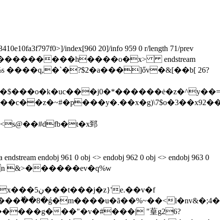
e10fa3f797f0>]/index[960 20]/info 959 0 r/length 71/prev
a�_$��]���������h����o�x> endstream
���%s ����q,�`�?$2�a���]őv�&[��b[ 26?
l�$���o�k�uc���j0�*����
��ė�z�^y�
61 0 obj <> endobj 962 0 obj <> endobj 963 0
n &>������ev�q%w
e.��v�f
�����g���"�v�#���| "葟g26?