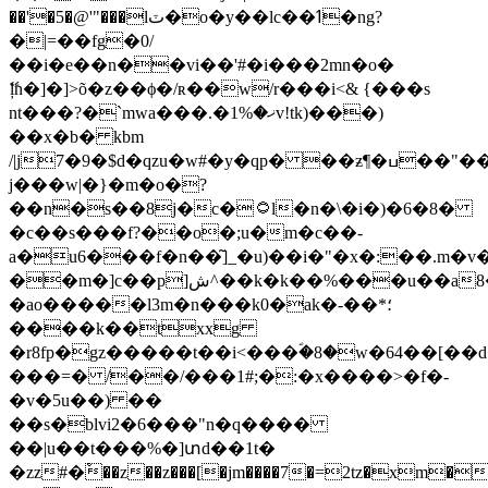
��'�5�@'"���lٽ�o�y��lc��ߗ�ng?
�|=��fg�0/
��i�e��n��vi��'#�i���2mn�o�
ޭļn�]�]>õ�z��ϕ�/ʀ��w/r���i<& {���s
nt���?�`mwa���.�ޚ�%1v!tk)���)
��x�b� kbm
/|j7�9�$d�qzu�w#�y�qp� ��ƶ¶�ߎ��"��s����e?
j���w|�}�m�o�?
��n�s��8j�c�۝l�n�\�i�)�6�8�
�c��s���f?��o�;u�m�c��-
a�u6���f�n��͂]_�u)
��i�"�x�:��.m�v
��m�]c��p]ش^��k�k��%���u��a8�y��s��v���<����c��(�
�ao�����l3m�n���k0�ak�-��*؛
����k��txxg
�r8fp�gz�����t��i<���ؐ�8�w�64��[��d
���=� /��/���1#;�:�x����>�f�-
�v�5u��) ��
��s�blvi2�6���"n�q����
��|u��t���%�]տԁ��1t�
�zz#�ْ��z��z���[�jm����7�=2tz�xm���xרv��"����{�#��7�