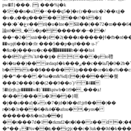
pw�lߗ}���. |j ���%j�k
�5��n�u3�<���q5�]�e{r��seic�ϩ��xjj�
�x�,ς��g�����l|��r?�ʲki�)|
��:�`�غv��rҋ�u�lne�$ǎl��(��72�m���6��(�
論nf�l_�s�p�j�����\�~�]�/
��=�2� snir��j4�2(���z�����Ԩ�fƅ�rd
��wpj6��ȉt�:0r ���5��p�q#��� u-?ؒ
�&z�j���eu�c��՘������b�\��lu4
��65\g%`k#��)j� t{���pto䪆
�i�ta��)�� œdaqd�k���ږ��c��laԮ�0�2b�ʹ�qm=�)m��*.a)���,tm�r'a
b�rnu��$�����i/p����ce�k�a%��cf*�gjkc��j���
j��*\�ˠ�� .�%a�m&%d[r]�j�����혲
���2���1��(2��9��o`j^ �4��
5�b[ejb,jy�����w�}`���ҟpiwh�1t9�_���ʑ!
�\��)���u�3�j�}哐
�j��a��aƪ�ޡ֝x�7�jd�l��d!;jr8���|��
r�b�3r���6�&4�̌�afou�,�yϭs�
������&�m2u��j|
��t���7d�1�rkmd2�t�l��z��d�;
�*��ۊ�%v��ܧ��eշjc��c�3uk��0d�k���2�3$�[���c7�1#6�a���d�=vd��ڛл���y�b�̲te�b9m-