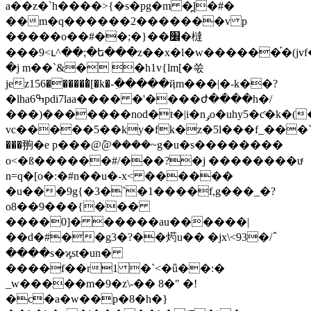
a��z�`h����>{�s�pg�m �̪l�#�
��m�q������2�������v p
�����o��#��;�}��׼�橽
���9<ւ^��;�ե���z��x�l�w������֡�(jv
�j m��`&� �h1v{lm[�쑧
jez156������ͪ[�k�-߲�����ҋm���|�-k��?
�lha6ߒpdi7laa���� �'����ժ����h�/
���)�������nod�t�|i�nݛo�uhy5�ƈ�k�(��ln��lq`q��l�i�f��"6��
vc�����5��ky�fk�z�5l���f_���`ˢ�r
���翑�e p���@݇@����~g�u�s��������
o<�ß������#/���?�j ��������uͭ
n=q�[o�:�#n��u�-x< ������
�u���9g{�3�`�1����f,g���_�?
ο8��9���{���
����0]� �����au������|
��d�#��g3�?��烵u�� �jx\<93�/߮
����s�ϗst�un�
����f��r1 �`<�ǖ��:�
_w�����m�9�z\-�� 8�" �!
�c�a�w��p�8�h�}