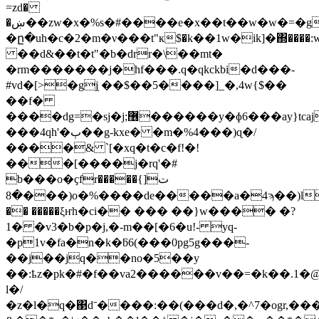
=zd�
�ښ��zw�x�%s�#����e�x��t��w�w�=�g�a���n��tq˷�)ɼh�%�t�omet
�ը�uh�c�2�m�ν���t"к$�k��1w�ik]�΍���
��d&��t�t"�b�drr�\��mt�
�rm�������j�hf���.q�qkckbi�d���-
#vd�[>�gj֖ ��$��5����]_�,4w{$��
��f�
����dg=�sj�j;޶������y�ɸ6���ay}tcaj��lo�~�z'���r�
���4qh'�ٻ��g-kxe� �m�%4���)ɋ�/
����& `[�xq�t�c�f!�!
��
�[����j�rq'�#
b���o�ҫfr�����ت[}
�8���)o�%����de�����a�4ϡ��)l����du��7w�|
�� �����ξҥh�ci�� ��� ��}w���� �?
1� �v3�b�p�j,�-m��[�6�u!- yq-
�p1v�fa�n�k�ƃ6(���0pg5g���-
��j��jq��no�5��y
��:ҍz�pk�#�f��va2������v��=�k��.1�@
l�/
�z�l�q�΃dˉ����:��(���d�,�^7�ogr,���ly�ڶ��@��3��t��:wq��z����׺b�rj��w�j9�z�(�o��v��