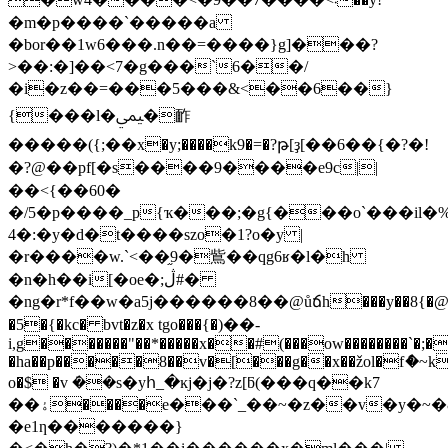
�m�p����`�����a
�bor��1w6���.n��=����}g]���?
>��:�]��<7�g���`6��/
�i�z��=���5���&<��6��}
{���l�ﶰ�䩆
�����({;��x�y;����k9�=�?թ[ҙ[��6��{�?�!
�?@��pf[�s����9����e9c||
��<{��60�
�/5�p����_p{ҡ���;�g{���о`���il�%;l
�4:�y�d�t����szo�1?o�y |
�r����w.`<��֦9�鴜��qg6ʁ�l�h
�n�h��i[�oe�;ڷ#�
�ng
�r*f��w�a5j������8��@ůճh���y��8{�@
�5�{�kc� bvt�z�x tgo���{�)��­
i,g�������"��*�����x��#(���ow��������`�;��
�ha��p�����8��v�[���g��x��žol�fެ�~k7
o�$ �v ݁��s�yհ_�ĸj�j�?z[ƃ(
���q��k7
��ۀ����e���`_��~�z��v�y�~�&_s� f|
�e1ƞ�������}