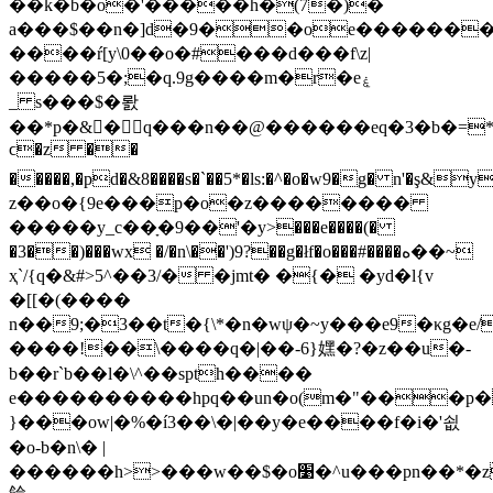
��k�b�o�'�����h�(7�)�
a���$��n�]d�9��oe�������
����ŕ[y\0��o�#���d���f\z|
�����5�;�q.9g����m�r�eۼ
_ s���$�뢄
��*p�&�q���n��@������eq�3�b�=
ϲ�z ��
�����,�pd�&8����s�`��5*�ls:�^�o�w9�g� n'�ş&
z��o�{9e���p�o�z��������
�����y_c��ָ�9��'�y>���e����(�
�3��)���wx �/�n\��')9?��g�łf�o���#����ه��~
ҳ`/{q�&#>5^��3/� �jmt� �{� �yd�l{v
�[[�(����
n��9;�3��t�{\*�n�wψ�~y���e9�κg�e/
����!��\����ԛ�|��-6}嫼�?�z��u�-
b��r`b��l�\^��spth����
e����������hpq��un�o(m�"���p�
}���ow|�%�í3��\�|��y�e����f�i�'쇲
�o-b�n\� |
������h>>���w��$�o׹�^u���pn��*�zxˉ�"���\e�est�<