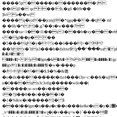
����5p�����n��������:|
��ó@� qc ��!h,�g6 �h9r��
]h/r a��w(
���� q�(ot��jcm@�*qgq���-�(j� mf
� �6h/�*t:]�.g7��з�w���7
����xa<1��:l1��s3���b�xy���e
v�gĩ��p���
�5���q�y�^ o��ó���|=� ?
��'htv�`ba3���b�dxhxe$չ��"���xa
�p
�s�;#��
���v�]=iy9�fgm֚�k�&�=%ō:���n����c�1gc�b
��lgv{�c�)�l��ŗ�n���퉛�w�/���p
�/<j���$.$�%�&㒣
�o�dx��������t�ԃԑ4���i3|o~c:��&�s@
u�[���uo3c3ofig�����wdo��|
�����;w-ws��z����
1�7jl��8��c��͉̈́��3�
�{�%lkw�r�����[� $
���l��lgm�n��a�c��o���ke&e�e�y�׾2��⫅��;�k,k���������h�tin���=�e��²�{��^-
_v^���o�o�§�s���]�?t�wީr�j�v��q=w�}`����嚢