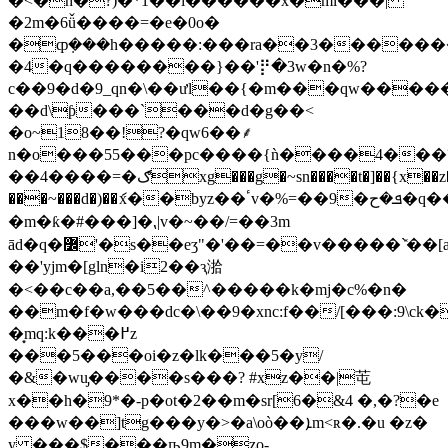
�<�h�?)�*1��i������x�ml���|
�2m�6ǚ����=�e�0o�
�ȹܼ���h�����:���ra��3�������
�4�q��������}��'⡟�3w�n�%?
c��9�d�9_qn�\��ưl��{�m���qw���
��d\ƥ���`���d�g��<
�o~18��!?�qw6��⸙
n�o���55���pc����{ǹ����4���
��4����=�ګxg���g�~sn����t�]��{x��z���mq<;z�l>�q�z�������s�|~��x>��^�����q}
���~���d�)��ަx��byz��ٴv�%=��9�ܦ�ح�q����w�3v�%��:����_��?
�m�ƙ�#���]�⹁|v�~��/=��3m
ād�q�߼'�s��eʒ"�'��=��v�����`̽��[a��l�i@ څ-
��'yjm�[gln�i2��ԇ湁
�<��c��a,��5��^�����k�mj�c%�n�
��m�f�w���dc�\��9�xnc:f��/[���:9\c
�͙mq:k���߂z
���5���oi�z�lk���5�y/
�&
�wu̡����s���? #xz��|芚
x��h�9*�-p�ot�2��m�sr[6�&4 �,�?�e
���w��]tg���y�>�a\oò��ܐm<ʀ�.�u �z�
y ���$���ҧ9m�zo-