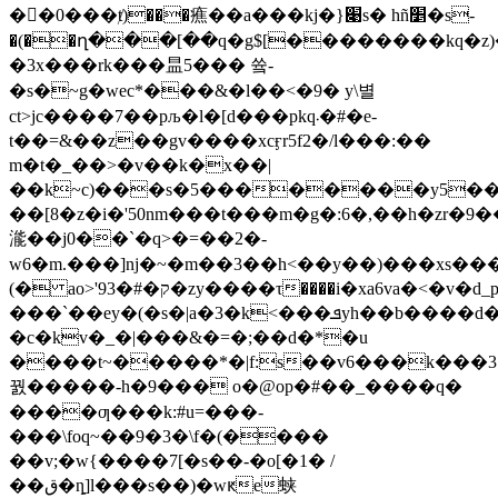
��0���ⱦ)���癄��a���kj�}׉s� hñ׵�s-
�(��ղ���[��q�g$[��������kq�z)
�3x���rk���昷5��� 쓬-
�s�~g�wec*���&�l��<�9� y\별
ct>jc����7��pљ�l�[d���pkq܁�#�e-
t��=&��z��gv����xcӻr5f2�/l���:��
m�t�_��>�v��k�x��|
��k~c)���s�5��������y5��>zپc�$����_"��k�'66�#�i�`�8ֈrl����d�v۴
��[8�z�i�'50nm���t���m�g�:6�,��h�zr�9
㴰��j0��`�q>�=��2�-
w6�m.���]ǌ�~�m��3��h<��y��)���xs��
(� ao>'9ק�#�3�zy����τ����i�xa6va�<�v�d_p|
���`��ey�(�s�|a�3�k<���ܦyh��b����d�|m{�&���o�&�
�c�kv�_�|���&�=�;��d�*�u
����t~�����*�|f:s��v6���k���3
꿠�����-h�9��� o�@op�#��_����q�
����ƣ���k:#u=���-
���\foq~��9�3�\f�(����
��v;�w{����7[�s��-�o[�1� /
��ق�ȵ]l���s��)�wԟe蛱