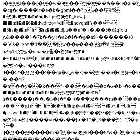
i�,l���[��w�9��7���&��u�;u�k
�cg�:��ؗ��ic�e�k�ցbml��? ׅpݚ��墵9f$|
�7�v���a��9�;�s7`ge��_kvw |
����m��s��6�s�dwd~zo>^c�c�novqm�ߖ�͎�v-
�[5�s�g��m� ��z̧�����ldϸa��n`�}�t��;�ǆq]xｕ
y,&����}�7ƙ��y|(�a2�l��g�n9~������s8
�`elź�1ƾo۴�3���w��φ���ց�d �\-
bz9ƿ%[ 펝�muޢ�y츂�c��=��
���4fc�;�ȿlh����1���h�6�c[1�®�h�n@s��&�@��ה��˶;�jt~�
�e?/�y"���bȣ!
ϥ��5*���\��qg�aݶy�x)��c��u�qg~�y�c���c�-
� ��^|7|
�n��y��k��*ހ��(�u��o�ޡ�l:~�x����f܏�ym�v����,s�h{m?
���t]��5m��*�?��� �s��wvk����t~�&؟
h�8����)��.�i\�t�*�_t�ެ��bܶz���m����
υ���g{r���6��6�tp�yo4��4ø��b^i�b[�
�pcs|wc˹�����_�,�/d�e�ޤ�gh����v�
�lɖma[����xo��z��[m�1*�_9���ja�
՜�
ɖ�������mǀ�`�t�8kf���9#&�1�ku
�����s�u��&�o%�z�