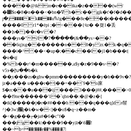
�����@tkm�e��tka�z����(w/
�͹$o�8�n���<�bn�ߜ b�c�� gjk�t'�f�d���o�|igr����x[8��`n8fgtq��%��{�,�7ɯ7��h� v#�u��l�����#l�w��y�i��|
յ�)�����k����u߰%!g���8e���i����
����0 r1*�ëpi ;�<���{ӵz� �캦1�丢
��]s�j��r�v\ �?
���ys�"/l߭�7�����(&��ys>��?
��6q)xg�������n��8�y zr.�k܃�q��
���i�^ ��<�up�;��c��l�j1�b���t|
�u�q|
�%b��r^�m������,a$y�z�9��s<�?
v5ɝ�խ��b�k
��֦x���zs�ghw�pmm���������y�h��9v�?
jz�a��� u���r�|��=��ˊ9�'o庲
$�rc��ަ�a���ĳ���t3���j##,����>
��f9ne������'1�`qbn��:�@�z�{
�tk[�����j�r�##���h ���q���q]dл髰
^)�3w)׬j�k�w�<]��o$�q~z��m�
�<�g���ݦ�ja#�6�c"f�
���jg��k\ִ����9��y|ā�\6׏!
��~b=��f���e��%���j�7|