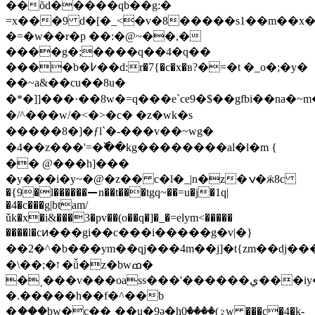
��ȏd�����qb��g:�
=x���9 d�[�_<�v�8�����s1��m��x�8
�=�w��r�p ��:�@~��,�
����g�;����q��4�q��
����b�߇��d:r�7{�c�x�в?�=�t �_o�;�y�
��~a&��cu��8u�
�*�]]���·�� 8w�=q���e`ce9�$��gfbi��na�~m
�/^���w/�<�>�c� �z�wk�s
�����8�]�ƒl`�-���v��~wg�
�4��z���'=�߰��kg��������al�l�m {
�� @���h]���
�y���i�y~�@�z�� c�l�_|n�z�ݍ�ӝ8c
�{9�l������⚊n��t���tgq~��=u�j�1q|
�4�c���g|btam/
ǔk�x�i&���3�pv��(o��q�]�_�=elym<�����
����l�
cͷ���gi��c���i�����g�v|�}
��2�^�b���ym��qj���4m��j]�t{zm��dj���
�\��;�ז �ǚ�z�bwߘ�
�͵���v���oass���'������ي���iy����}|
�.�����h��f�^��b
�ި���bw�c��˲��u�9ǝ�hٷ)����0w ���c�4�k-