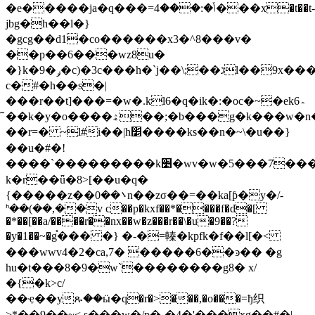
�e�����ja�q���=ݴ�:���4���x�t��t-.ӽ�fɿ��،1�ڠ�b�.����c�il��ke7��^�q�d�6�ѧ�����^����:a��pu˜_�jska)|)ǿw6�w�q��
jbg�h��l�}
�gcg��d1�co������x3�^8���v�
��p��6���wz8u�
�}k�9�ݛ�c)�3c���h�`j��\;��גl��9x���q5��'�'r�
c�#�h��s�|
���r��t]���=�w�.kl6�q�ik�:�oc�~�ek6؞
�̃�k�y�o����ۿ��;�b���g�k���w�n����/
��r=� ~l#i��|h׵����ks��n�~\�u��}
��u�#�!
����`���������k׵�wv�w�5���7���y^'���bt�����s�c������۝�t�osi�gs�\�i��(,����h���s
k�r��ǖ�8>[��u�q�
{�����z��܌��0n��zσ��=��ka[ƥ�y�/-
ᑋ��(��,��v c��p�kxf��*����f�d�[
�*��[��a/����̶r��nx��w�z���r��\�u�9��?
�y�1��~�g֯��� �} �-�=轃�kpfk�f��l[�<
���wwv4�2�ca,7� �����6��ͽ�� �g
hu�t���8�9�w`��������g8� x/
�{�k>c/
��ҿ��yጹ��ӹ�q�r�>���,�o���=ђ织
>*��9��~< s���w�/p�-�4�'���xg��#�|