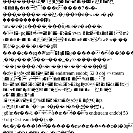
�������zզ�iו��8��>���k�׍ e ����
<��h��ؤ�t� 7 ���e����7�-�-
���֢�����o��:�}��$�d�wz�u�q�
ۡ����������΁s
nuw�v�}o����j���ȟ)9k8�v�\ι���/
�]��~pq���==���/]��~�b�s� vwn_��z��z�u���}}m?
x���o��~��f�m�]��: ^��z��m���לּ302tw8rx�.��
佤{/�gܟ��!�a�#�g叕
����c��șq�ѿ'ao��ƞ���ӈ��������f���ܧn
[�l�y���邟��~���_�y53���r���w?
^��{����7�s�o��}�x��>���|�쇊
�z�>yz��������� endstream endobj 52 0 obj <>stream
h��u1� y :p���g�����`�h %t���c_ !
�o~��m0���6�c8������z/&6�b\�2kg�yz0-���x��da���x
��:>e�����p�ä�8���#�w~�q����f�xcŧ= �d�
w�^��t�hzf�*u�
:l�<,�6v��@%k����b�zm�ac�,�q6j�qz
sn�{�ʑ���џ`�>lpu 3�j��d�&��� (؈
jg8!m�r��/d �t�m���s endstream endobj 53
0 obj <>stream h��{y�-
�u�y����]�������nw�m��v��c�i�8qc
�$`a� �( �< !�<"��