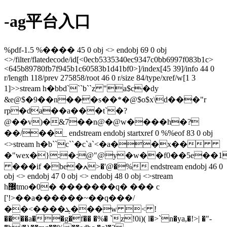
-ag平台入口
%pdf-1.5 %���� 45 0 obj <> endobj 69 0 obj
<>/filter/flatedecode/id[<0ecb5335340ec9347c0bb6997f083b1c>
<645b89780fb7f945b1c60583b1d41bf0>]/index[45 39]/info 44 0
r/length 118/prev 275858/root 46 0 r/size 84/type/xref/w[1 3
1]>>stream h�bbd```b``z "a$c�dy
&e@$�9��n���s��*�@$o$x\d���"r
rp�da��a���t`�?
@��v)�&7��n@�@w����h�?
��/��_ endstream endobj startxref 0 %%eof 83 0 obj
<>stream h�b``c``�c`a`<�a��x��
�"wex�}:�:@"@y�w��f0��5e��
���if �be�ߍ>�'@�% endstream endobj 46 0
obj <> endobj 47 0 obj <> endobj 48 0 obj <>stream
h޼tmo�0� �������q� ��� c
['!>��a������~��q���/
��<����ܓ���w < !
����a��g�f�� �%� `z!0i)( l�>`n�ya,�!>| �"-