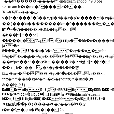
_�������-���� endstream endobj 49 0 obj
<>stream h�t�mo�8 ���>�b��o
=��`�ٻ-
ɝ�$p�c���/;�3��x,q|i�d��c�p9ߛ�����yη����ۚk3����ԕs������7����{}y�,��p����_��{�������h���r���y{c��ۛƿ��{}
��{���)u��������km�0������6�����ަ
�۴�~�7j��f��f�:&k�fvp�n }
�b����ba'
�b���q�`7zع;�;�֠���p\��bb�n�(���%l�=z�$����
jaރ�
:�_���8��f��a�3�s"(`�zy��n�ml~
uј��s�qb�n)a�,�����tiq>�2�y�m
��m'pee��a"��vʂ$k��i��!k�d;(ɭ ��
�� ʜ؍b�=��iaiy�3�y��k�#�愈
fܦw�m=��t ��:�y;�ՙ�n�b�b/va��xh
z�"��a�kpw��c5�(*dt=tg�uad�㈈
&��bb�}
�̓a���cu�;t�=�@�z��($��g��p���c�t��`z�9
����|h�y�_h��h��n}9�uh�smh
>stream
h��wˎ�t�� �g�w���}i�y��hhze�gd��,���k�=�
b�p�ն��ԩ�}�����7��v��f?
t�m�9�g>n�f5q� j�� 2o