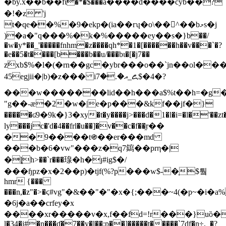
�by.x��b��fί�*�$���a����d����cyb��?
�!�z 'j
t�qe��%�9�ekp�(ia��rʮ�o\��^��bމs�j
)�a�"q���%�k�%�����ey��s�}b��/
�w�y*��_'�����fnhm�z����qh*�1�[������h��v���`�?
�e��5�t����[b���b��u/���bɩ�[�j7��
zَxb$%�l�(�rn��gc�ybr���o��`jn��ol��
45egjii�|b)�z��� iއ�.�7_꧖$�4�?
���w�������lid��h���a$%t��h=�g
"g��-æ�2�w�|e�p���&kf��jf�}
�����ʛ9�9k�}3�xy�t�y����j>���d�1�l�i=�l�'��zt�
ly���jc�'d�4��frl�u��]�v��c�f��֦r��
��9����t֍��er���md
���b�6�vw"���z�q7䥱��prη�|
�ȴh>��`r���瑔�h�ȷ#ig$�/
���ɧpz�x�2��p)�tjf(%?p���w$-�֤$퉠
hmr {���
���n,�z"�>�ϛ#vg"�&��"�"�x�{;���~4(�p~�i
�6j�a��crfey�x
����xr�����v�x,f��fd=!r���}uȍ�ty����(4s
l�34�i#�n���ɗ�7��y�l��;p��]�����t�����`7df�n÷,_�?