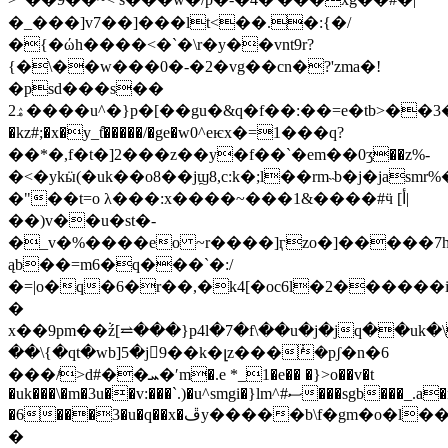
�_���]v7��]���lt<��.�:{�/
�{�ώh����<�`�\r�y��vnt9r?
{�\��w���0�-�2�vg��cn�?'zma�!
�psd���s��
ۿ2����u^�}p�[��gu�&q�f��:��=e�tb>��3��y�wd.���n��ukõ���u��y��э�1�ζk$7�q�(��q���m9v�{mq|
�kz#;�x�y_t͒�����/�ge�w0^eѥx�=1���q?
��*�,f�t�]2���z��y�f��`�em��0ӡ��z%-
�<�ykӹ(�uk��o8��jϣ8,c:k�;l��rm˵b�j�jasm
�"��t=o λ���:x����~���1&����#ӵ [أ|
��)v��u�st�-
�
_v�%����eo ~r����]ӷzo�]�����7h
ąb��=m6�q���`�:/
�=|o�q�6�r��,�k4[�oc6l�2������i
�
x��9pm��۬ź[⥨���}p4l�7�f\��u�j�jq��uk
��\{�qt�wb]5�j9��k�լz���݃�pʃ�n�6
���/ͯ>d#��ܚ�ʹm�.e *_1�e�� �}>o��v�t
�uk���\�m�3u��v:���`.)�u^smgi�}lm^#ސ���sgb���_.a�nf��9olcj���~v�fk����
�6���3�u�q��x�ڦy�����b\f�gm�o�l��u����)ׄ2^�q��ml?.�xw����ͱ5q~w������j�9���s���<�1ę���ߞ
�