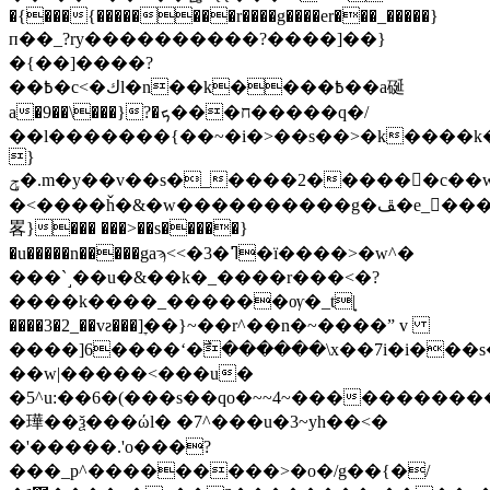
�{���{��������r����g����er���_�����}
п��_?ry����������?����]��}
�{��]����?
��߿�c<�كl�n��k����߿��a硟
a�9��\���}?�ח���ܟ�����q�/
��l�������{��~�i�>��s��>�k����k
}
ݯ�.m�y��v��s�_����2������c��w�8����sоq^x���������_u=s΅����@�w�7?
�<����ȟ�&�w����������g�ﭯ�e_���~�_gz_�x�w_q�ݻ���6�χ������=
畧}��� ���>��s�����}
�u�����n�����gaϡ<<�3�ߣ�ï����>�w^�
���`˼��u�&��k�_����r���<�?
����k����_������ѹ�_t|̟
����3�2_��vƨ���]ׇ��}~��r^��n�~����ˮ v
����]6����ʻ�߯������\x��7i�i���s
��w|�����<���u�
�5^u:��6�(���s��qo�~~4~����������
�璍��ѯ���ώl� �7^���u�3~yh��<�
�'�����.'o���?
���_p^���������>�o�/g��{�/