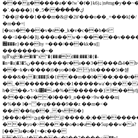
���g�����a�'�!w`�f�}k6)ۿ|n#mg�y��~�����;��/
�`.����}ڮ����� \�5܇�}
�1���@��7��m�&@�2ӫ'���o��_=���k[�/
�m��=|
[�ucs����v�n�_k�v�c��h�6
��<ӑ��ó�]ǉ.܏���u��w�>�����v�����j�x?
԰���e}���hy =���/���kk�s([|
�������w�~�
tgޫɵ'xg�o�f�"x"�{��i�d��:���3�{�-
�n=�u)�3�5ن���u����r�a��3����߷4�h���n���_س&�
��~k�v�'���|6�yo�ö�2 ybk����5t�섿
���&�y�{���]߫k�{t��m��l���;��
�_���������c�1�����wa'�y���a�
h�1��٦ރ>ki͸�.a�%�������}9��yfj��k�3��{
�f��c�e� �l���9_n���>9w���m|
�%�� l�=؅�vg����9��z ��m�<�
��s'��6g��_�v6�}
ѯ���z�=ئg��@����,�;��������a���g{��� q�]��m�|^��y���n�/
���yo�>����o�o�a��5up��w�a?
[��la�o�{=�c���
�w4����<�9��7����<܃��y!