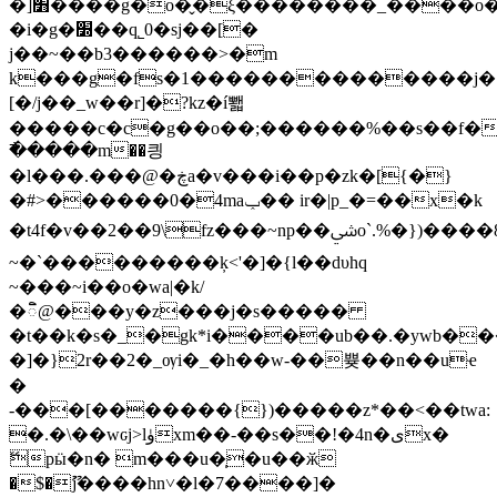
�]׻����g�o�̬�ξ��������_����o��x�۾�୿�:w?
�i�g�׽��q˾0�sj��[�
j��~��b3������>�m
k���g�fs�1��������������j�{
[�/j��_w��r]�?kz�í뾃
�����c�c�g��o��;������%��s��f�a�
�߯����m��킝
�l���.���@�ڿa�v���i��p�zk�[{�}
�#>������0�4maݕ�� ir�|p_�=��x�k
�t4f�v��2��9\fz���~np��ﳾo`.%�})����8�,#����i�u��%̷��l�?
~�`���������ķ<'�]�{l��dυhq
~���~i��o�wa|�k/
�ិ@���y�z���j�s�����
�t��k�s�_�gk*i����ub��.�ywb�
�]�}2r��2�_ѹi�_�h��w-��쁒��n��uҽ
�
-���[�������{})�����z*��<��twa:
�.�\��wԍj>lۈxm��-��s��!�4n�ىx�
ޭpӹ�n� m���u�̩�u��ӂ
�$�ޫj����hn˅�l�7����]�