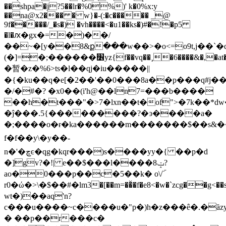
��shpa�j?5��lr�%0%)' k�0%x:y
��na@x2��� � w}�-(:�c����� _@
9f�����/_�s�) �vh����<�u1��ks�)#�!�p5
�l�ԕ�gx�=�)��/
��~�[y��8&ք���w��>�o<=o9t,j��`�q
(�]=�;������׶yz{f��vq��¸�6����&�,�at��u�����/8��h`ț�q/e(��b*�����?n8���,��ؠ�kňאos�����q�wo�u#��e%�q!
�暂�z�%6>ts�l��qj�iu�����||
�{�ku��q�e[�2��'��0���8a��p���q#j
�/�#�? �x0��(i'h@��ln7=���b����
��h�t���"�>7�lxn��t�of">�7k��*d
�ĵ���.5{���������?�ͽ����a�
�;����o�ɍ�ka������m�������$��s&�
f�f��y\�y��-
n�'�ڇͼ�qg�kqr���)s����yy�{ ��p�d
�]gv?�!| e��$���l����ݓ8?
ao�0���p��c�5
��k� o\/ۜ
r0�ώ�>\�$��#�lm3�[��m=��ͯ�f�e8<�w�`zcg��g<��se�
wt�)��aq'n?
c���u����~c����u�"p�)h�z���ê�.�ȁzy
� ��p��r���c�