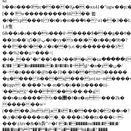
䭃
h��o���0zc����م0�.�ϰx4{�"ugw��p;������e�f[a����~1:>޸���3o9�p)�3��r�6��σ�.�y�#�hk��j��&
[� �?w���������hh�� 쁿
�f�cp���h f�t�x�m��ܽ�h�^a1��3��l;ػ&
{,b隻
6&��a�a�r��o���il~����$���g��#
��]m��`q5�@ڀ�ë�yy�x��|��z��ϱ�9b�?
��!��!��,u'�z��/y,e,�p�������)?
�-�%2��џ/=���<|
�4�_��"�r"��5��2��8�o�ա�����|f���y�1
�2�� � �m������r�c�#�8�lc�=֮ş[^�n�y �ن�/
�<�z���!�@b��{0� �8��fs3�����
�g���� 6���q���yo{nz~m������
�(qqv �:���?w�-m�%�s��]n����i:(-
'��ɴζ^�����e��:��g
��s�xa����x��޵߽�f�n�ay<���2k�
������w=
(
��z��ڭnzojѫ�x`�ҳ����2�2��o�?
�,y�d�����m��_�.���s3��ttx���i:<-
�
��\)3zv�&�h䮍"\^�f t�c������md���;�l��)�/
���(�lm�%!*��'��g� a����pk�m�? ����