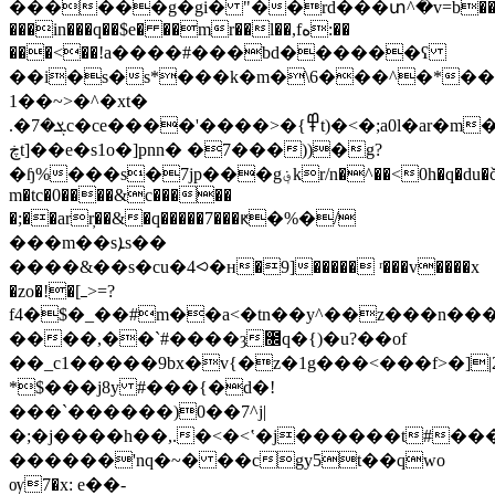
���܏���g�gi� "��rd���տ^�v=b��q8hc�6�x̓s�|
���in���q��$e� ��mr��l��,fه:��
���<��!a����#���bd������ʕ
��i�s�s*���k�m�\6���^�*��
1��~>�^�xt�
.�ܮ�7c�ce����'����>�{߾t)�<�;a0l�ar�m��ѿ�h#"���z�m�p�p�#�k�"e !r%���z�5�u�8
ڿt]��e�s1o�]pnn� �7���))�g?
�ɧ%���s�7jp���g؋kr/n�^��<0h�q�du�č�����ha�]q_[n�,��
m�tc�0����&c�����
�;��arr̦��&�q�����7���ԟ�%�/
���m��sܐs��
����&��s�cu�4⪦�н�9]����� ʳ���v����x
�zo�!�[ߺ>=?
f4�$�_��#m��a<�tn��y^��z���n�
����,��`#����ȝ೜q�{)�u?��of
��_c1�����9bx�v{�z�1g���<���f>�]|2�_�"׀��o'<������r���^
*$���j8y #���{�d�!
���`������)0��7^j|
�;�j����h��,.�<�<ʽ�j������t#��
������'nq�~� ��cgy5t��qwo
ѹ7�x: e��-