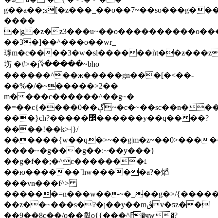
g
��a��;s[�z���_��o��7~��so���g��
����
�|g�z�z3���u~��o����������o���
��3�]��^���o��wr_
㻯m�c����3�w�sl������ǹt��ƶ���z
㘯 �#>�j؇�����~bho
������^��ж�����gn���[�<��-
��%�/�~�����>2��
m����c������^��g~�
�=��c{����0��ڳ~�c�~��sc��n����7������~xh��y}
���}ch?�����߼������y��q����?
����!��k>·|}/
������{w��q�>~��g|m�z~��0>����
����~�g���g��:~��y���}
��g�f��;�^c�������׆
��ю������`hw�����a?�熖
���vn���f^>
������=n���w��~�_��g�>/{�����݅�
��z��~���s�?�ן��y��mڨv�ƽz��
��9��8ϲ��/o��휧o{{���^ߓ�ҹw�?