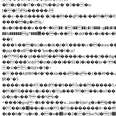
��y�6�f7�v�ƹ2%��@�`�5���o;
[�� ra�����-
�ι�s~��4b����`�3����q��:����9
�����֣g�οq /
�u�rl����w��ܼ�=�k��<�3����y�{9���~g��r�0�
��&������q|*���޵���c��>�zk#��z�n��v��b����
��ϯ|
���fc���hc)�sx�dk�jˢ�ϥ:����cc��ӕxsc�
�pqx��u8���`ߕm�q�f�ʕ�;u?
[� *[��'q8��&������t�ec���/]��tbg
�����5e4y�m�s]��)��92�]�r���jw�
�xi�;�0@e�3�<
����k)0f̵b9�#�º��zm��a8�φe�{��ȇ9��ث��ȗ����lƛ6��w�u76�{hb�
鴚�"�5
����v���#��il��9��x�������5,��
��ǎ���x�y��y�q���7���z�o5��*�ל
ɖk�jҿ�v��7=��%o�
=���l�gvq<�k�'��:��w؎imz�ŵjm^g�u�ф
�'��b�׎��n�wit�{�z�������8>��#!
�j��h�"=q�v�܆��u�﯅nb�2��ωc%]�{׉9tb�s���b�l�ъ���c)���).�mq�e��