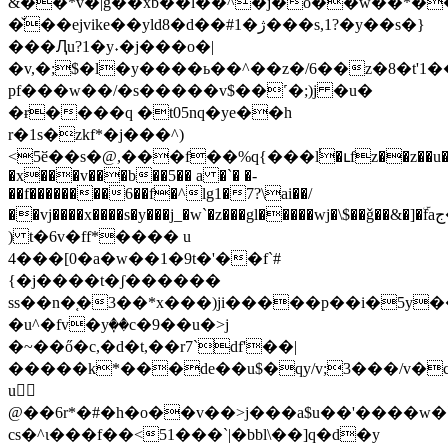
&��*v�|g��xb��l��^�j�o��w��*��
�̌��ejvike��yld8�d��#1�ژ���s,1?�y��s�}
���Ԯu?1�y˖�j���o�|
�v,�;$�l�y����ь��^��z�/6��z�8�t'1�
pf���w��/�s�����v$��˹�;)j �u�
�ɍ����q �t05nq�ye��h
r�1s�zkf*�j���^)
<5ӗ��s�@,���f��%q{���݃l�ւfz��z��u
�x���v���b��5�� a �`� �-
��f��������6��f�^lg1�7?\ai��/
��vj����x����s�y���j_�w`�z���gl�����wj�\$��ǧ��&�]�ۜfaج����j\n��x
) t�6v�ff*���� u
4���[0�a�w��1�9t�'��f`#
{�j����t�ʃ������
ss��n�֚�3��*x���)ji�����p��i�5y�
�u^�fv�yٜ��c�9��u�>j
�~��ő�c,�d�t,��r7`df'��|
�����k*���de��u$�qy/v;3���/v�
u봮ْ
@��6r*�#�h�o��v��>j���a$u��'����w�
cs�^ɩ���f��<51���`|�bbl\��]q�d�y