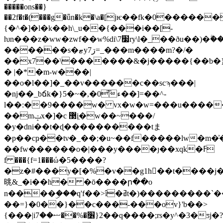
�����ons��}
��2f�t�(���g�ǖn�k�\a�[jѥ��fk�0������
{�^�]�l�k��h\_u��{���i��[-
ƕn���z�ww�zwf��w%di\׷7ry\l�_��ðu��)�ۗ��[ط��o�p�>�u�>��5��9/
������s�ޓy7ڗ=_���m����m?�/�
��x7��\�������&�j�����{��b�
� |�*�m-w���|
��o�l��]�_��v������c��scϡ���|
�nj��_bճk�}5�~�,�0͞ء��]=��^-
l��:��9����w� vx�w�w=���u����
��mݓx�]�c ޳i͖�w��~���/
�y�dni��t�ɖ����������tま
�p��cҏ��tν�_��;�u~��f�����lw�m�͗�
��fw������o�|���y����ȷ��xqk�ߓ
f ���{f=1���ώ�5����?
�z�#���y�[�%�v��g1h��t����j�
晀&_�i��h� �ō����ր��o
n����ۣ���q'f��>î�ߥt�)���������`��(x�ֆ��m��}
��=}�0��}��c���-���ov}'b��>
{���|i׶�%��ޟ��7}2��q����;rs�y^�3�ƽj�?