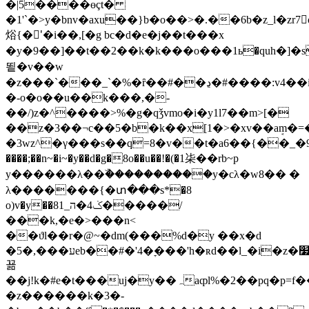
�|5����өçt�
�1'`�>y�bnv�axu��}b�o��>�.��6b�z_l�zr
焀{�'ٍ�i��,[�g bc�d�e�j��t���x
�y�9��]��t��2��
k�k���o���1ь�quh�]�
뙽�v��w
�z���`���_`�%�ȓ��#��ڍ�#����:v4��i�c�|
�-o�o��u��k���,�-
��/)z�^����>%�g�qǯvmo�i�y1l7��m>[�
��z�3��¬c��5�b�k��x[1�>�xv��aܱm�=
�3wz^�γ���s��q=8�v��t�a6��{��_�9
����;��n~�i~�y��d�g�8o��u��!�(�1㭍��rb~p
y������λ��ۜ����������y�cλ�w8�� �
λ�������{�տ���s*�8
o)v�y��8ݢ4�ה_1�����/
���k,�e�>���n<
��ϑl��r�@~�dm(���%d�y ��x�d
�5�,���עeb��#�'4�ׇ���'h�ʀd��l_�i�z�׷�a�p�j�f
꾦
��j!k�#e�t���uj�y��ہaȹl%�2��pq�p=f���3�g�o,�j�p�/
�z������k�3�-