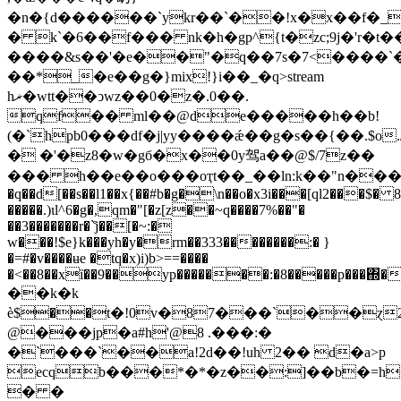
�n�{d������`ykr��`��!x�x��f�_
� k`�6��f��� nk�h�gp^{t�zc;9j�'r�t�
����&s��'�e��"�q��7s�7<����`
��*_�e��g�}mix!}i��_�q
>stream
hޜ�wtt��ͻwz��0�z�.0��.
qf�� ml��@de�����h��b!
(�`hpb0���df�j|yy����ǽ��g�s��{��.$o.
� �'�z8�w�gб�x��0y驾a��@$/7z��
��� h��e��o���oҭt��_��ln:k��"n����
�q��d[��s��l1��x{��#b�g�\n��o�x3i���[ql2���$�
�����.)ɩl^6�g�,qm�"[�z[z��~q����7%��"�
��3�������r�`̊j��[�~:�
w���!$e}k���yh�y�rm��333��������:� }
�=#�v����ʉe �tq�x)i)b>==����
�<��8��xȉ��9
��yp�������:�8�����p���΍�
��k�k
ѐ$��t�!0v�87���`��ɀ
@���jp�a#h'@8 .���:�
�`���`��a!2d��!uh 2�� d�a>p
ecqb���*�*�z��:]��b�=h
� �