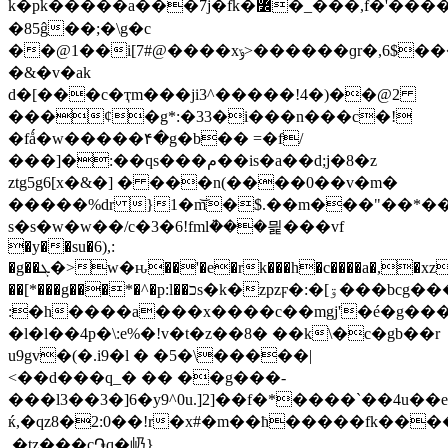
k�pk�����a���7j�fk�߼�_���,f�'������ub>���\�hc��������?
�85ĝ��;�\g�c
��@1��i[7#@����xݹ>������ɡr�,6$����(m�&�o�}m9y��u�'�mܱ�l��8!
�&�v�ak
d�[���c�ҭm���ji3^�����!4�)��@2
���ȼ�g*:�33�i���n���c�!
�fǻ�w�����۴�g�b�� =�f/
���]�:��qs���م��is�a��d;j�8�z
ztg5g6[x�&�] � ���n(����0��v�m�
�����%dr }1�m͝�$.��m���"��*����&��h
s�s�w�w��/c�3�6!fmlܵ���믩���vf
�y��su�6),:
�g��ܓ�>w�ԋ��'�e�rk���h�c����a�,�xzc
��[*���g���*�^�p:l��כs�k�zpzϝ�:�[ۊ���bcg���b
:�h����a���x����c��mgj'�é�g���
�l�l��4p�\:e%�!v�t�z��8� ��k\�c�gb��r
u9gv�(�.i9�l � �5�\�����|
<��d���q_� �� ��g���-
���l3��3�]6�y9^0u.]2]��f�*����`��4u
ќ,�qz8�2:0��!r�x#�m��ħ�����fk��������نg�w����\l��g
,�tz���c֏q�屷}