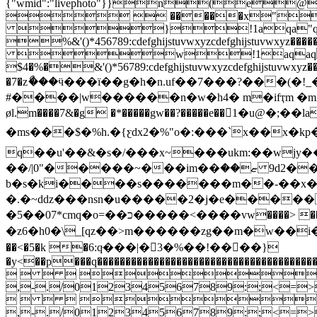
{"wmid":"livephoto"}}n(
  �����x"
}!1aqa"q2��
%&'()*456789:cdefghijstuvwxyzcdefghijstuvwx
w!1aqaq"2�
$4�%�&'()*56789:cdefghijstuvwxyzcdefghijstuvwxy
�7�zޯ���ӵ���ï��g�h�n.uf��7���?���(�
#����|w������n�w�h4� m�ifҭm �mn�qj.�hr�>fݕ�b>jx��t�g �v=���r���8o ��l����m0 �|
ø
l.m����7&�g �*�����gw��?�����e��1�u@�;��lah־w�������5��km.� �w����rl���~��
�ms���
$�%h.�{ƹdx2�%"o�:���`x��
x�kp��.
q��u'��&�s�/���x~���ukm:��wjy��ub��yc�ܩ�h�@��i�o�?�$���mj���p��|;
��/|0"�
b�s�ki����s�������m��-��x��kb�
�.�~dǳ���nsn�u�����2�j�e���������u�� maw��
�5��07*cmq�o=��כ�����<����vw����> ��k muw`c�ѳ���g����?�]e��吂
�z6�h0�\_[qz��>m������zg��m�w��i�z��ƙ$�1����,db��y��9�
��<�5�k �6:qּ���|�3�%��!����}
�y<��p���q�����������������������������������
    
,-./0123456789:;<=
    
,-./0123456789:;<=