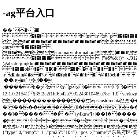
-ag平台入口
��ࡱ�>��
����lmnop������������������������
�������������������������������� !"#$%&'()*
entry��������
�f��gr��summaryinformation(�����
�������� !"#$%&'()* ,-./01234
@abcdefghijklm�����������������������������������������
�����oh�� '��0������� � � � 
nz�hkm@�&�7o@���p��@�ӥfr�@�1ȏeb�@z
,��d��՜.��
,����h�px`h px�� 8��
12.1.0.21541$35f2c2f1bf6b42a7932243010469a78c_13
�������������� wpscustomdata
�l����a�(8��?�� ��i
��]������f�}y4kuw'l>|��]�����
���(1�2�;ios�iڈ%�`appleiphone
�0221�x�l���y��0100�
{"type":0,"temp":"-1","pm25":"104"},"pos":{"name"