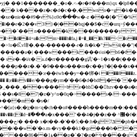
j� ��1�������_�o�.<-�r�#���m}qx �lp8��
��� � k����z�c�d�c��,�wno�=g�k�
e�nie��#9�v%}o9օ���w�-z ���[�" �%�
?�i��e�2��v 3!}�|��bqj��$�c�urq>ӳ�
%��j�`�� n�����k���i�����y 
? �>�d�
�4=a�c7m>���h�fa,j �=�_���k?��<�o��
y�����a�| ���w���k ���s\oi�b6�f
e�-�i/ϵ�:a.d�rr������g讥'�~1�x��(���,\5�9
���:e��ėwh��y=��绑�i ���8���z.1^m~g���v
-m-��� �;e��ov��ҽ/���g�ym�'��6�d�bdfj��`��}�5�
_�_���_��v���=bͬe�hb��bzv���
���m� �ּs�/
�^�[a{s�;�|r̲�m<q�ch��o#����֬b����m��
a�x���"��4�j��z�� ^޼�f�x�,|���#3e�o���n>����y�Ϳ�?��!
��z_û��m��
�����/��w�'�o.m-�ѵy���k1�go���b� l�
�d��-��,;x���j*x