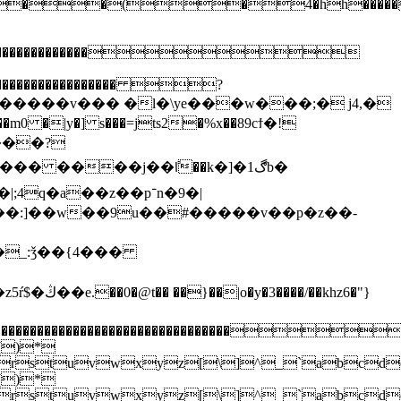
��(�4
��������������������������
���������������������� ?
d�����v��� �l�\ye���w���;� j4,�
f��:]��w��9u��#�����v��p�z��-
khz6�"}
������������������������������������������
)*
pqrstuvwxyz[\]^_`ab
)*
pqrstuvwxyz[\]^_`ab