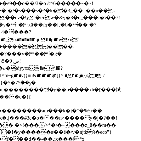
�e9��o��/3�o /c^6�����~�~!
��;�/�s���s�?�k� �3_��=��u��-
�ev�!y �cҽ w�&ӌ�3�q_���.�\��7!
��y�{�xǟ��fq��[,�b��� �?
_4����?
��_iz������l�q( ��p��wxu`
��?���y����g�
ص !
){nu&������g�[}^ ���5̱�({s, � /
ݸ��75�
a�m;���������g��p����xh�[̌���烒
:�����������am���k�j�"�%£r��
�!�y�����#��ë�/v�ǌtkӣ�eco"}