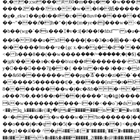
�,��;cso��� #60�m��q��`�w���:
����2 ���?ex��w�;�6�紙�������"
�g�_ekw1��g�i��#�c��8uv#�������
��~"���z͌�]h�"�j��[m�ye�iͿ���w�<�
�b��(wg�`�fx���ᛯ�v�:i[�f��f�fdxf؅\ s�a����� j4┖�k~��_:�u��v��{]��� ?k��_~j ~ ��o�ܳ��->x!i�h���|
��6�8��u� xl\����[�n�3�o�瓸��>��
�i�����9m��=z�{gc x.�n�g��d�'����� �k����� �s$�;qڽ�m�
<� h���8��(��w����ަ���/=�����;�(�$
�|g&'����л�c���b\oz��#�������ϟ
у�������7ğ�⟆�{ ��!m �r�� i��z>�
��&60�������w ��pg�⏄��z�zi��`��j
�����5������t[�_�����[eu�t�ʕ�̓�
8���������w�j�c�&b��=�u�:��6~�?���[/ڲg�5�i��k��#p���w4
a���76�,��$��r���j����"˨q�kք]����
k�w����������~l�f�<��o`)�dsm� ( ���
<��ylq_k���kú�e{i�շ�ǉu��������n/� ��wōf�ğ
�<�ej���c�w���w�?ho������]��-�*�xؕ��ic3h0y
��o���j�r�qʸ�t�5(�~���jt��z��}<�g��g����vn���q��
��p1��ӂ̈́�� ^�g4��s�{�"��i���¡`���v����qi3y�
��d����xv�n��&�s��������_2f���c�r@l�t��(���