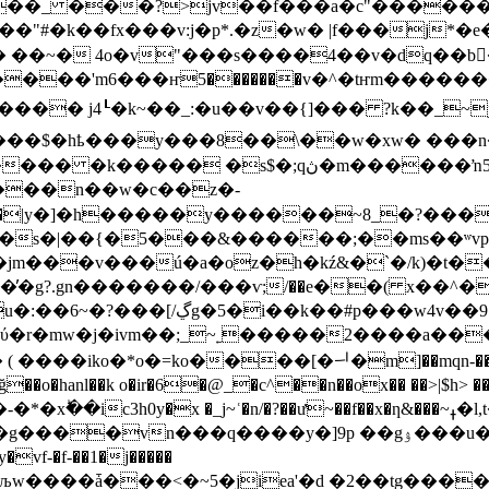
��_ ���?>jv��f���a�c"������
#�k��fx���v:j�p*.�z�w� |f���j*�e
 ��~� 4o�v"���s����4��v�dq��b�
���'m6���ҥ5�������v�^�tҥm
�������
��$�hҍ���y���8��\��w�xw� ���n�e
�����ŉ5=n�8}u��{qө��k?�_�*#��2�%�d;
}���n��w�c��z�-
52�|y�]�h�����y������~8_�?��
d�s�|��{�5���&������;��ms��ʷv
m���v���ú�a�oz�h�kź&�`�/k)�t�
g?.gn�������/���ѵ;/��e��( x��^�n^
v��9"���j�wi�v���kƞ1�l�
ύ�r�mw�j�ivm��;_~˿�����2����a���
�iko�*o�=ko����[�ᅴ�m]��mqn-��&�gb��&�
��o�hanl��k o�ir�6�@_�c^��n��ox�� ��>|$h> 
�x �_j~ʿ�n/�?��ư~��f��x�ƞ&���~ߪ�l,t�a��,�|
��y�]9p ��gۉ���u����!w�p�<���:a�^m�q �l�� �|
vf-�f-��1�j�����
ƞљw����ǡ���<�~5�jiea'�d �2��tg�����jpx3�z\r�,