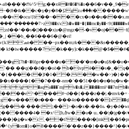
���'�f%^5^g;��xѿ�#�6�%�o��6�v��_9�e
~�|8�tk��c�x̱�y�8�]2gzꤕ���r�����
5'�u��v�ocu/{b��~���cx�o��u�i��x.m5�
����7>z9��x\cb�w��=�{��mc�y��<9{�����w���r̒
�_| ��b_��6���6�@�ei!
^h��vd��6��9�u?
=����g[7h�<�6fgҽ����u� ��'�m�a�u[&��o
h�ivp4��s�_� q��?ݓp�jƽ� ,��cr�^kga��?����|kky�$z�r
{����{�]f�1� �;r��w��>)�}��hn�@�
���|��e^����#~d��{���z��|.�mvk�= 
�g�w����r���~ ���4ϭ�����'�[s ��q
g��s� ���{|;��|>�o�x�-��fԋ �y�d�w
f���]�ġ�w�cˎ��t?|���t�[mk[��$�
6�^{y�om�}o�8�����'��z��}����^]��/����