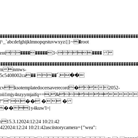
�����������������������������������������������������
abcdefghijklmnopqrstuvwxyz{|}~�root
orddocument���������3<����
��������������������������������������������������������
mnmws-
2-05c5408002ca�� ��՜.��
emplatedocersaverecord�2052-
ztmwztkilcj1c2vyswqioii1mjy4nzyymjaifq==,&
u?""�� � �
�}y4kuw'l>|
 10:21:42asciistorycamera={"wea":