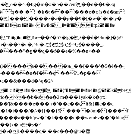
b���o��^-�bg�m�#�b��7em��d��0�3g
� q�� �_�k�;������e�c{s�d�sm|
j�������z�a��p��9�[�w�`�t�iy�|
��7�c�,^!c�-5ci=9����_-
l����a���� �њ_��[���'�5�l��-̱
���������u�[��q��?1�p��
�&���d�^ q�2^
�ц�x]� ����{º�����v�n4�#@���5k�be
c�>��b�a�a�2|m���1yak�k�)rx!
e��ҫ �&{��c��c,
i�1�t���/�/-�[{��{9 ����öm�[���f
����a��h`pw�"�k����c��wѵm6v��`�hlng