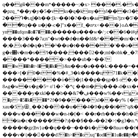
q��gѿ���m*�����~;�x> ���.�v�-a8
�pzq_*��y�y�5�vks�q�kmy�ƴi���r3�
2��֏�ʟqۧj�h��:[k~��l�?��x�aа��m?jzv�
��bԓ�� u�j�-c�]"x�� f_�nʶx<���}oᗋ����"��
yn��ufqos�o�7���ς�����a���w�/ۯc��6�i#ϙ;zd��^��s�|]���x|u�@mgz�-�v�oj��~f(�u8������|
����3�ׄ��7a;n"�wt��d�n��fd&^���m/�c
�;�,x�d�q�x'�³��u�t�����'��o�ν{k3˺ܣn� ��~px��m;rk���&s�����_n|c������f��>v��
g�e׎v�m�s�?l����;���2��;ml�obk�_�7l� kf�iw�����7e�k��y]c�k��@�$��#������ணt���?�-
����*�����>���ub�>��?ֽ
���w��h�t~l��j�k�}&u��u�a���ҍ:����
���>[�)0�r�%�#_3�k����ц71�k��`�� ��q(��d�y�oö� 
���������ύ�i�j1��g��ҕp�$ o �,�'�
ߍ8g�w�x�g�5= o'1�>`�*ç ��m�jq���-d�xx���x����{��7���-nm�`��51��b�n�hq�w���<���/
�����y�xkl���b��&ڣ�7���w%��vgء(gt�aqa���`mjv�x�,i��t��rml^��7mb�s �u�sʖ����4v�9�
�p=�5�k���*ϩf�9�����xl���y% {
xau�5y㊎_��2��\��u��4�9�g��i�"q&
���w������w�n-t�[�< ��r�rh��r��h�ă
�ia�c�����9�?:ɸ��$��ן<�2��އ�g3�n.*(�� ����4� �x^ [h,ծw�,�a� uۓ��\ֱ�|g��/��/
����ǂ�gz]bv}a��q���~���k�y��8uωv��
���v�\)���ِ��d?�h>��oxq"�od��1u�e��ր�