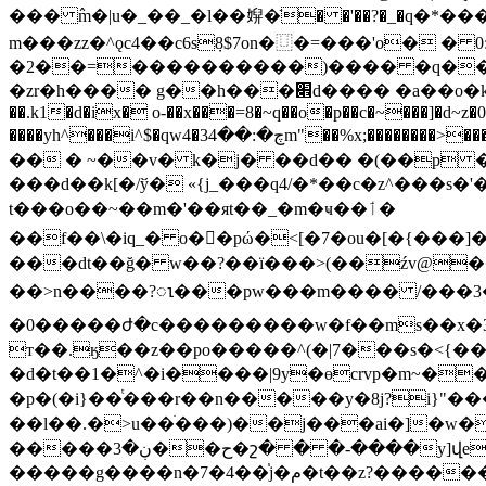
��� ߮m�|u�_��_�l��㜒�ֿ� �'��?�_�q�*�
m���zz�^ǫc4��c6s݀8$7on�⿶�=���'o� 
�2��=����������)���� �q��˫i�
�zr�h���� g��h���׎d���� �a��o�kvm"� �#:׉|�tӽy� �cp���k�����y$w������n��?���3�ux����k~�w�d�_�=�f��j�rp2�����a/
��.k1�d�ix� o-��x���=8�~q��o�p��c�~���]�d~z�
����yh^���i^$�qw4�چ�:��34m"��%x;��������>�����m��=�y�b�`)�c�gc�r�xn�r*�f���f$c��g� }f"�i�g�o;���ӣ~��?�57�|g�ż��ů�9lm�]�@?
�� � ~��v� k�j� ��d�� �(��p �
���d��k[�/ў� «{j_���q4/�*��c�z^���s�'�k\a9 �d�ݜ�0g?����t��dmb[�^o�m %������"�ջ��q��
t���o��~��m�'��яt��_�m�ҹ��ٲ�
��f��\�iq_� o��pώ�<[�7�ou�[�{���]
���dt��ğ� w��?��ï���>(��źv@��
��>n����?ၤ���pw���m���� /���3� �
�0�����ժ�c���������w�f��ms��x�3���x�
т��.ӄ��z��po�����^(�|7���s�<{��o�
�d�t��1�^�i����|9y�ɵcrvp�m~�����e�
�p�(�i}��ͭ���r��n�����y�8j?i}"�
��l��.�>u��ׄ���)��j���ai�]�w�
�����ڹ�3��ح�շ� � �-����y]վe�����~�ߴ��ط஡���ޝ��6.y����y�m�1���)x�ur�ȿ�?
�����g����n�7�4��֓j�م�t��z?�������³ �(�4�.k�su�nx�~�]��o�4�oj���q�x�\�\�1����q� ��c���@u�㩯