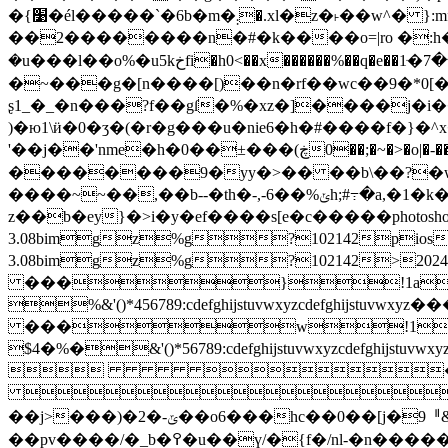
�{׹�éӏ�����
`�6b�m�܄�.xl�z�˫��w^� }:mf�ip� ���\g�w��x����~�>�%įh��}��~c���v6�~�aa�^�m @yv��� v�}
��2�����
���n�#�k����о=|ro �
�u���l��o%�u5kخfi�h0<��x������%��q�e��ߵ������7�ּ1w�j\y]�hܴj�d� ?fa����߶��-
�~���g�[n����[)��n�rf��wc��9�*0[
ʂ1_�_�n���?f��gſ�%�xz�]����j�i
)�ю1\ӥ�0�ʒ�(�r�g���u�nie6�h�#����f�
'��j��'nme�h�0��±���ڿ)0��;�~�>�o|�-���� y�6ϙ�����=ghʊ�쏨�s�5�<n��z] ��]�o��\����f �n� � �nx==
��������9�yy�>�� ��b\��?�w�
����~~��,��b--�th�-,-6��%ݵh;#߹�a,�1�k�?᤼k�c����k��,|_�~� �_=ս�^���kt ��ώ����|e�*�x_��|`�����
z��b�ey}�>i�y�ef����s[e�c�����photosho
3.08bimgz%g?102142pios>
3.08bimgz%g?102142>2
���}!1aqa
%&'()*456789:cdefghijstuvwxy
���w!1aqa
$4�%�&'()*56789:cdefghijstu
 �

��j>���)�2�-ݶ��o6���hc��0��[j�9ퟄ&���ntg� �h�z�-�s�-���f}y��d���l2�r1�[���gj�c>�c]��~)y���t�熟h� �ky v�g�f�ࢆ
��pv����/�_b�߉�u��ү/�{f�/nl-�n������u$e��rgumw���ׇlo�,��uk��7�f@9q) n3���|a�ui���i��]&��c���p�洖