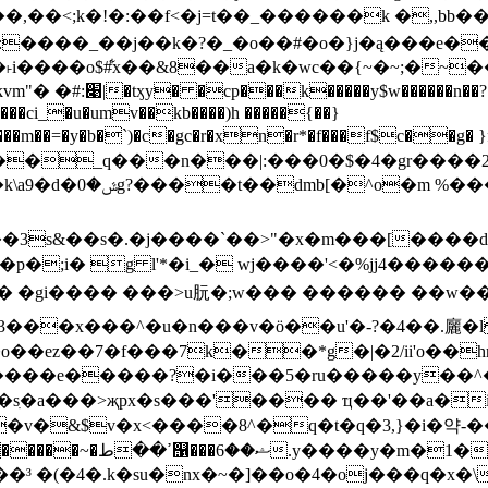
���,��<;k�!�:��f<�j=t��_������k �,,b
� 0:����_��j��k�?�_�o��#�o�}j�ą���e�
���o$#͋x��&8��a�k�wc��{~�~;�~��
0���ci_�u�umv��kb����)h �����{��}
�_q���n���|:���0�$�4�gr����2i�s
f��e�%��n<��
��3s&��s�.�j����`��>"�x�m���[����d(
p�;i� g l'*�i_� wj����'<�%jj4��
gi���� ���>u䏓�;w��� ������ ��w��a�
��^�u�n���v�ö��u'�-?�4��.廲�l�� c-��1
�ez��7�f���7k��*g�|�2/ii'o��hri
����?�i���5�ru�����y��^��'|&����e���ה�'��
��sִ�a���>җpx�s���'���� ҵ��'��a�
�v�&$v�x<����8^�q�t�q�3,}�i�약-�