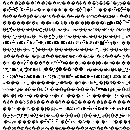
�o��2���]��?��vv����k���b�$�[|�yp��y
�ο��� |#w�rɐ.�d�du'�|�9�j�=���
�i����g��w�>0���l���-e>%x��zd�[{��e�x
������\�q=��e<� §�p��'�j����?੿����
��������k�a��x|m����^$��> �l?�
��.��nx�ڪ1�i�74����#���]���3ᆪu
���������>�y����i�� ����4�3*��˶8��7܎,q�x_���>!o�bߺ֟v瑋�,��-������-r� &�k�";w4(��"|����������-
���r�wr��v�`����e����oӛ�5����
!u�����_�ψ4˪n���n�n�n<��h�?�!c���y�� s
�x.t��m���5�.r@9��;�ؿ���j�z�~�� �����p��z�.�`�9���o���m�c��y?�[���x��ߋ�tdyyʨr�e\��?
�����j�
&��gմ-.;�����7��n6��s��a�k�_���
��p���8���'��?��y�\@es�h����������c�g�|ucc�
w���~ix�t�����%�s�5�>dm�]�$��zq
>^9�^g�ol���k?���g������ڴ���g4q��3$ ��s�8�7|�z�'y^n�0q�>����s�/~������e�}f
�ki�[h��a����rp1_���>�����ȵ�
�d���b.$�b�����'j���3�����h�����
��^~��%.���j�잟wm�@�v7��oi�r�7��pgc�� ���v��r]�d~�߰���
�kҽ�f��{�ko����n� [���q�[�:�f3���ح/� ��� x�t��-�'��5;��:h�g7ݏ�ph��� �>!���/>*�/�~�
i�wym����ki�  �(evn�/v�lss� �~ui?
��bu�m�o��w ��g�����oxv�n�?��r)�p� ���8ؤ1��6��p�`�?�g�r����u�f��