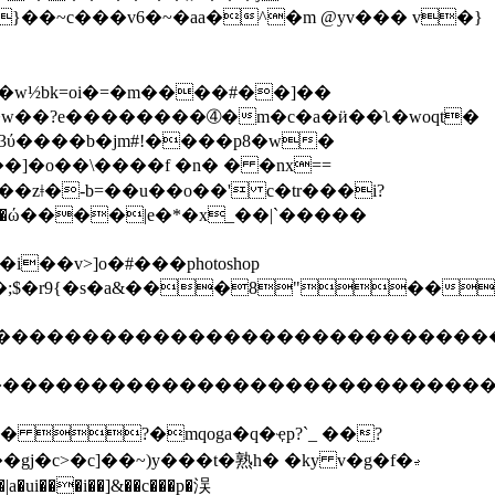
�w½bk=oi�=�m����#��]��
"c�w��?e��������➃�m�c�a�ӥ��ʅ�woqt�
�3ύ����b�jm#!����p8�w�
zǂ�-b=��u��o��' c�tr���i?
�i��v>]o�#���photoshop
im%�'&�;$�r9{�s�a&���8"
����������������������������������
����������������������������������
?�mqoga�q�ҿp?`_ ��?