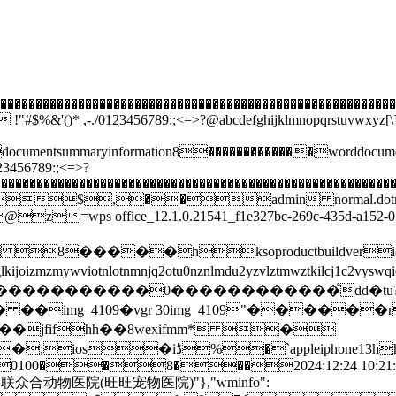
�����������������������������������������������������
 ,-./0123456789:;<=>?@abcdefghijklmnopqrstuvwxyz[\]^_`
documentsummaryinformation8�������������w
56789:;<=>?
��������������������������������������������������������
$,��admin normal.dot
=wps office_12.1.0.21541_f1e327bc-269c-435d-a15
���hksoproductbuildvericvksot
yeyjozglkijoizmzmywviotnlotnmnjq2otu0nznlmdu2yzvl
������������0������������֩dd�t
mg_4109�vgr 30img_4109"������r�
��jfifhh��8wexifmm* �
13hh15.3.12024:12:24 10:21:42
�8���2024:12:24 10:21:422024:12:24
:"东昌府区·美联众合动物医院(旺旺宠物医院)"},"wminfo":