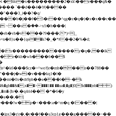
i �hlo�x���������2�xk\��e���q&�
���� `��d��4�!#|����
"���3_i��?�q/
��b�j��f�5�r��^qg�z�q�)�x�x��c�
h�vh�v���?9���;*)=|_
��ïx��������������y�q�,��ik
p�e�kh�wh���6��$
�
�k6���$cz�>^we/f|e�mh���n��788��
�mi�0x�ơz9ph��a���l�~�k
;x��>���1�� ��ua�;�g�]0[$d���|nb�)
��,�m�˫]b/�.�q4ri4�� �*�6�y
�r��f��u3єp1ڿ���g�����~��