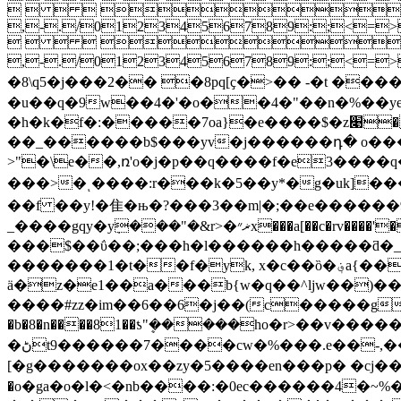
    
,-./0123456789:;<=
    
,-./0123456789:;<=>
�8
\q5�j���2�� �8pq[ҫ�>�� -�t �
�u��q�9w��4�'�o��4�"��n�%��ye
�h�k�f�:�����7oa}�e����$�z׉�~�lt���vk��������$��|1��oj���]oy�u�/����1'hq�'�k�
��_������b$���yv�j������դ� o���
>"�\e��,ռ'o�j�p��q����f�e3����
���>�ͺ����:r���k�5��y*�g�uk]
��f ��y!�⾫ �њ�?���3��m|�;��e����� �9����3%޹{����{���yb&����{��8
_����gqy�yܼ���"�&r>�ޜ״x���a[��c�rv����'�5/�n��ͷ��b\ �����w���ӆ4�rbj��r> �w�_� ��b�x> |
���$��ΰ��;���h�l������h�����ƌ�_���
�������1�t��f�yk, x�с��ȍ�؋a{��#��3\&���~o_.jk�?ξ/�z��|}�
ä�z�e1��a���b{w�q��^ljw��)��˖fݸ��@�:��z���g�>4���g�]�_
����#zz�im��6��6�j��(c�����g�
�b�8�n����81��ƾ"ܷ�����ho
�r>��v����
�ڻt9������7����cw�%���.e��-,���ue~8������������qw��'�z\m���6�t���b|�o�y��y:��~"1�c��8��z;)
[�g�������ox��zy�5����en���p� �cj��p
�o�ga�o�l�<�nb����:�0ec������4�~%����