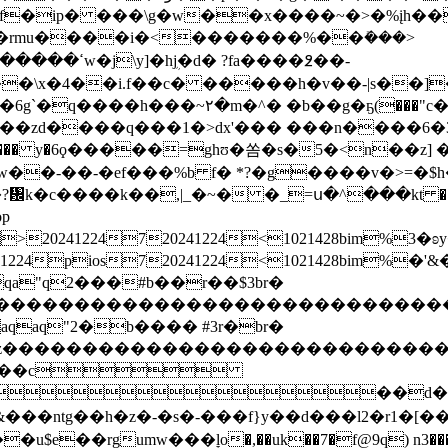
:h�rmu����i�<�������%��ܺ���>
��\x�4��i.f��c� �����h�v��-|s��]
��6g`�q����h���~۲�m�^� �b��g�ҕ(���
}�^x��zd����q���1�>dx'��� ���n����6
�-��-�ef���%b f� *?�g����v�>=�$h��
p
20241224720241224<1021428bim%3�ʚy
0241224pios720241224<1021428b
"q2���#b��r��$3br�
zcdefghijstuvwxyz����������������
q"2�b���� #3r�br�
vwxyzcdefghijstuvwxyz�������������
�c
��d�� 