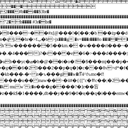
e@x$ ds9�d
���
�#b��r��$3br�
yz�����������������������������������������������
b���� #3r�br�
z����������������������������������������������������
!_�8���~��#x[@���!�[��;�b ��żp��
y�] s���=jts2�%x��89cϯ�!
�?
�4���/)?�r�� �e|�6�>���d����ן��� ����j��ﴽ��k�]�ڰ1b�
4q�a��z��p־n�9�|
����~���im��ޏ�� 9d2���g��6�23���2��p�q�]�c���8v=
d*�
��-�= n�ԅ���gi��w�tͳ4^fԅmo�f!
>�ii#�{{["c�ߚc��;�2s��_:ǯ��{4���
0�ӊ��q�i���emw�z5ŕ$�ڭ��e.��0�@t�� ��}��|o�y�3����/��
��������������������������������������������������
 !"#$%&'(
>?@abcdefghijklmno
 !"#$%&'(
>?@abcdefghijklmno