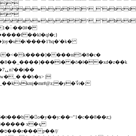
)*
pqrstuvwxyz[\]^_`ab
)*
stuvwxyz[\]^_`abcdef
�1�ꩌ��0#�
���f ��kl�ql�;}
�\�<�k����
]����ni5�8�c�
��8��_����]���i� �ō�ɬ��xd�z��k
kxkmj�mr#@z;�y�؆i�;
�3����� x�ܟ
|/