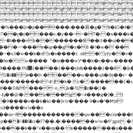
 !"#$%&'(
>?@abcdefghijklmno
 !"#$%&'(
?@abcdefghijklmnopqr
����%���[ʊ�p��!���;���⾠�g�˭8�k5�f
7��ɽ�(����e.�y��~~�7�/ �x���k��
��>^���e�qe��g�x�8 �!�w� ��
q�~�x3�w��k�ox�s����{ .nb� yўy��v
���bn�{w����ᅵ�m���w)*��k�c��w���
 �|k�7ᇈn?��i��
!�����ö^ǣ\]�k� c� :������}́�s_��
}
9����o��k�kc��]v1r�'��� 0�o�ª�Ꮵ|n?
�cd����w!a��n
��ֿ�<��6�cs�ľ7��,�:������w!w�9"gpzt 
�k��"e��mj�� ʀ��������u����ס���r���ƿ��/