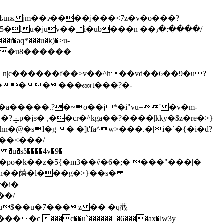
�wѣuѭjm��ɂ����j���<7z�v�o���?
lu�juv�� i�ub���n ��٫�:����/
�aq*���u�k)�>u-
��a�����.?�~o��j*�i"vu='�v�m-
e�>}
sl�g � �]t'fa^w>���.�|i�`�{�i�d?
�po�k��z�5{�m3��ܶv�6�;� ���"���|�
һ��䔒�l���g�>}��s�
r�i�
pu$��u�7���z�� �q䕙
c ���c��u`������_�6����ax�lw3y