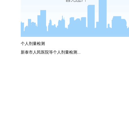
济南市妇幼保健院、潍坊海拓体检中心、聊城
新区医院等医用射...
more
个人剂量检测
新泰市人民医院等个人剂量检测...
more