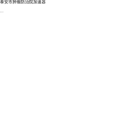
泰安市肿瘤防治院加速器
...
more
ag平台入口的简介
电话
资质证书
13165139493
服务项目
邮 箱：
fushejiance
规范标准
地 址：山东省济南市槐