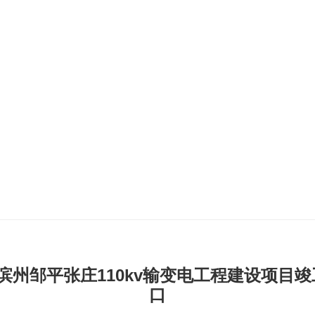
州邹平张庄110kv输变电工程建设项目竣
口