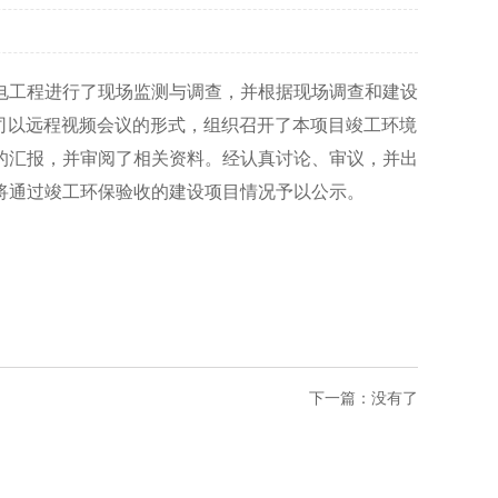
变电工程进行了现场监测与调查，并根据现场调查和建设
公司以远程视频会议的形式，组织召开了本项目竣工环境
的汇报，并审阅了相关资料。经认真讨论、审议，并出
将通过竣工环保验收的建设项目情况予以公示。
下一篇：没有了