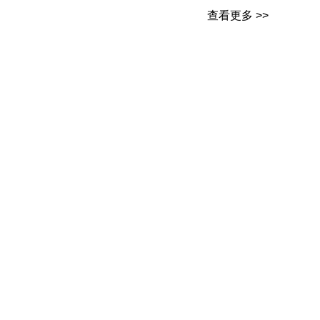
查看更多 >>