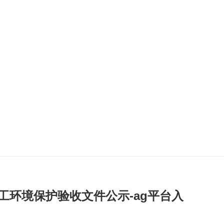
工环境保护验收文件公示-ag平台入